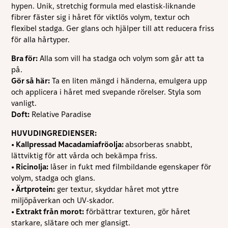
förbättra
hypen. Unik, stretchig formula med elastisk-liknande
hemsidans
fibrer fäster sig i håret för viktlös volym, textur och
funktionalitet
och
flexibel stadga. Ger glans och hjälper till att reducera friss
uppbyggnad,
för alla hårtyper.
baserat på
hur hemsidan
Bra för:
Alla som vill ha stadga och volym som går att ta
används.
på.
Gör så här:
Ta en liten mängd i händerna, emulgera upp
och applicera i håret med svepande rörelser. Styla som
Upplevelse
För att vår
vanligt.
hemsida ska
Doft:
Relative Paradise
prestera så
bra som
HUVUDINGREDIENSER:
möjligt under
ditt besök.
• Kallpressad Macadamiafröolja:
absorberas snabbt,
Om du nekar
lättviktig för att vårda och bekämpa friss.
de här
kakorna
• Ricinolja:
låser in fukt med filmbildande egenskaper för
kommer viss
volym, stadga och glans.
funktionalitet
• Ärtprotein:
ger textur, skyddar håret mot yttre
att försvinna
från
miljöpåverkan och UV-skador.
hemsidan.
• Extrakt från morot:
förbättrar texturen, gör håret
starkare, slätare och mer glansigt.