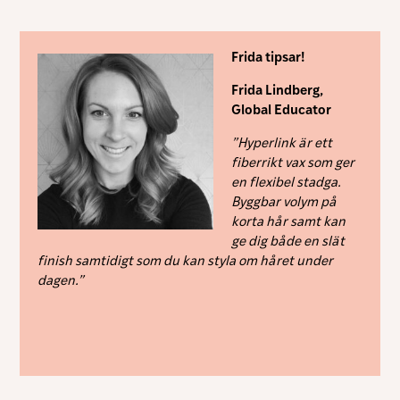
Marknadsföring
Genom att dela
med dig av dina
Frida tipsar!
intressen och ditt
beteende när du
Frida Lindberg,
surfar ökar du
chansen att få se
Global Educator
personligt
anpassat innehåll
”Hyperlink är ett
och erbjudanden.
fiberrikt vax som ger
en flexibel stadga.
Byggbar volym på
korta hår samt kan
ge dig både en slät
finish samtidigt som du kan styla om håret under
dagen.”