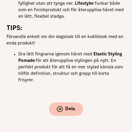
förbättra
fyllighet utan att tynga ner.
Lifestyler
funkar både
hemsidans
som en finishprodukt och för återuppliva håret med
funktionalitet
och
en lätt, flexibel stadga.
uppbyggnad,
baserat på
TIPS:
hur hemsidan
används.
Förvandla enkelt om din dagslook till en kvällslook med en
enda produkt!
Upplevelse
Dra lätt fingrarna igenom håret med
Elastic Styling
För att vår
Pomade
för att återuppliva stylingen på nytt. En
hemsida ska
perfekt produkt för att få en mer stylad känsla som
prestera så
bra som
tillför definition, struktur och grepp till korta
möjligt under
frisyrer.
ditt besök.
Om du nekar
de här
kakorna
kommer viss
funktionalitet
Dela
att försvinna
från
hemsidan.