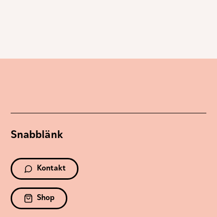
Marknadsföring
Genom att dela
med dig av dina
intressen och ditt
beteende när du
surfar ökar du
chansen att få se
personligt
anpassat innehåll
och erbjudanden.
Snabblänk
Kontakt
Shop