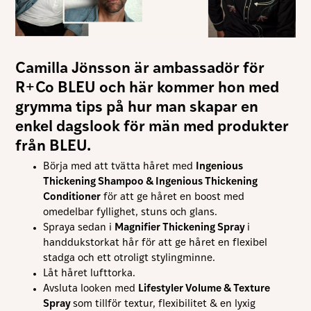
Camilla Jönsson
är ambassadör för
R+Co BLEU
och här kommer hon med
grymma tips på hur man skapar en
enkel dagslook för män med produkter
från BLEU.
Nödvändiga
Dessa kakor
Börja med att tvätta håret med
Ingenious
går inte att
välja bort. De
Thickening Shampoo & Ingenious Thickening
behövs för att
Conditioner
för att ge håret en boost med
hemsidan
omedelbar fyllighet, stuns och glans.
över huvud
taget ska
Spraya sedan i
Magnifier Thickening Spray
i
fungera.
handdukstorkat hår för att ge håret en flexibel
stadga och ett otroligt stylingminne.
Låt håret lufttorka.
Statistik
Avsluta looken med
Lifestyler Volume & Texture
För att vi ska
Spray
som tillför textur, flexibilitet & en lyxig
kunna