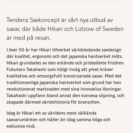
Tendenz Saxkoncept är vårt nya utbud av
saxar, där både Hikari och Lützow of Sweden
är med på resan.
I över 50 år har Hikari tillverkat världsledande saxdesign
där kvalitet, ergonomi och det japanska hantverket möts.
Nödvändiga
Hikari grundades av den erkände och prisbelönte frisören
Dessa kakor
Fukutaro Takahashi som tidigt insåg att yrket kräver
går inte att
kvalitativa och omsorgsfullt konstruerade saxar. Med det
välja bort. De
behövs för att
traditionsenliga japanska hantverket som grund har han
hemsidan
revolutionerat marknaden med sina innovativa lösningar.
över huvud
Takahashi uppfann bland annat den konvexa slipning, och
taget ska
fungera.
skapade därmed världshistoria för branschen.
Idag är Hikari ett av världens mest välkända
saxvarumärken och håller än idag samma höga och
Statistik
För att vi ska
exklusiva nivå.
kunna