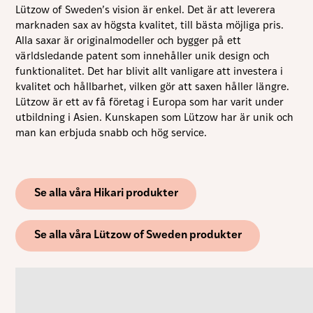
förbättra
Lützow of Sweden’s vision är enkel. Det är att leverera
hemsidans
marknaden sax av högsta kvalitet, till bästa möjliga pris.
funktionalitet
och
Alla saxar är originalmodeller och bygger på ett
uppbyggnad,
världsledande patent som innehåller unik design och
baserat på
hur hemsidan
funktionalitet. Det har blivit allt vanligare att investera i
används.
kvalitet och hållbarhet, vilken gör att saxen håller längre.
Lützow är ett av få företag i Europa som har varit under
utbildning i Asien. Kunskapen som Lützow har är unik och
Upplevelse
man kan erbjuda snabb och hög service.
För att vår
hemsida ska
prestera så
bra som
möjligt under
Se alla våra Hikari produkter
ditt besök.
Om du nekar
de här
kakorna
Se alla våra Lützow of Sweden produkter
kommer viss
funktionalitet
att försvinna
från
hemsidan.