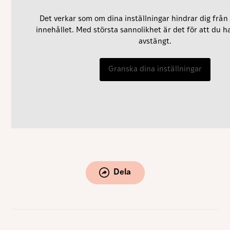
Marknadsföring
Det verkar som om dina inställningar hindrar dig från 
Genom att dela
med dig av dina
innehållet. Med största sannolikhet är det för att du h
intressen och ditt
avstängt.
beteende när du
surfar ökar du
chansen att få se
Granska dina inställningar
personligt
anpassat innehåll
och erbjudanden.
Dela