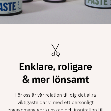
Nödvändiga
Dessa kakor
går inte att
Enklare, roligare
välja bort. De
behövs för att
hemsidan
över huvud
& mer lönsamt
taget ska
fungera.
För oss är vår relation till dig det allra
Statistik
viktigaste där vi med ett personligt
För att vi ska
kunna
engagemang ger kunskap och inspiration till