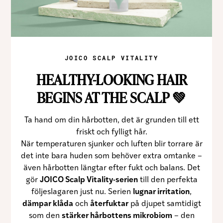
Marknadsföring
Genom att dela
med dig av dina
intressen och ditt
beteende när du
surfar ökar du
JOICO SCALP VITALITY
chansen att få se
personligt
HEALTHY-LOOKING HAIR
anpassat innehåll
och erbjudanden.
BEGINS AT THE SCALP 💚
Ta hand om din hårbotten, det är grunden till ett
friskt och fylligt hår.
När temperaturen sjunker och luften blir torrare är
det inte bara huden som behöver extra omtanke –
även hårbotten längtar efter fukt och balans. Det
gör
JOICO Scalp Vitality-serien
till den perfekta
följeslagaren just nu. Serien
lugnar irritation
,
dämpar klåda
och
återfuktar
på djupet samtidigt
som den
stärker hårbottens mikrobiom
– den