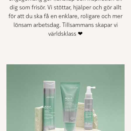
förbättra
hemsidans
dig som frisör. Vi stöttar, hjälper och gör allt
funktionalitet
för att du ska få en enklare, roligare och mer
och
uppbyggnad,
lönsam arbetsdag. Tillsammans skapar vi
baserat på
hur hemsidan
världsklass ❤
används.
Upplevelse
För att vår
hemsida ska
prestera så
bra som
möjligt under
ditt besök.
Om du nekar
de här
kakorna
kommer viss
funktionalitet
att försvinna
från
hemsidan.